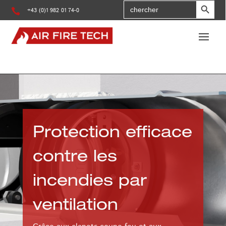
Search
for

+43 (0)1 982 01 74-0
:
Protection efficace
contre les
incendies par
ventilation