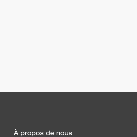
demande. Ce consentement peut être révoqué à
tout moment par e-mail à
office@airfiretech.at
.
Pour plus d'informations sur le traitement des
données des utilisateurs, veuillez consulter notre
déclaration de protection des données
.
Envoyer
À propos de nous