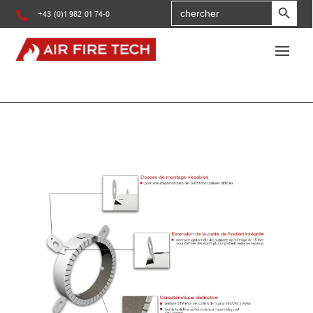
Search
for

+43 (0)1 982 01 74-0
: