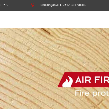
1 74-0

Hanuschgasse 1, 2540 Bad Vöslau