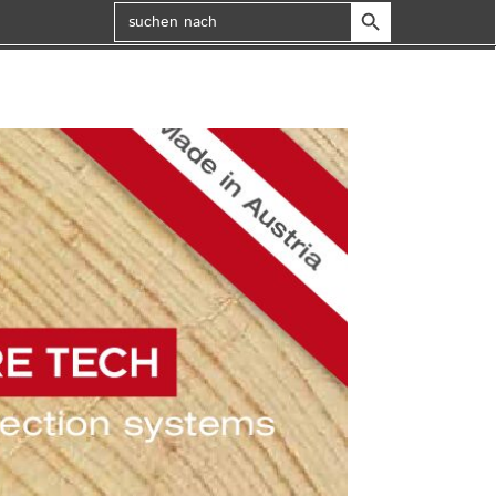
Search Button
Search
for: