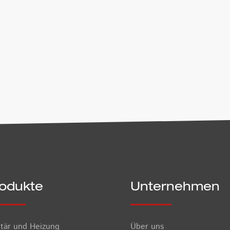
erzeit per E-Mail an
office@airfiretech.at
widerrufen werden. 
 Sie unserer
Datenschutzerklärung
.
odukte
Unternehmen
itär und Heizung
Über uns