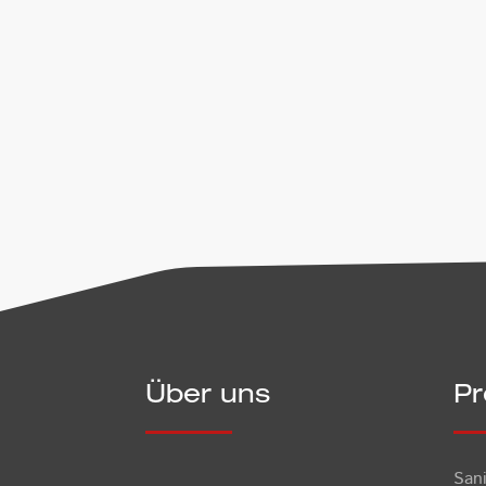
werden. Diese Einwilligung kann jed
Umgang mit Nutzerdaten entnehmen
Senden
Über uns
Pr
San