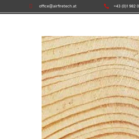

office@airfiretech.at

+43 (0)1 982 0