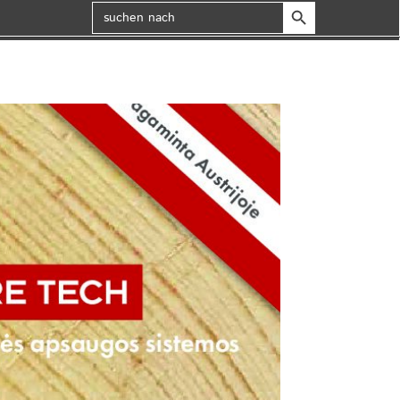
Search Button
Search
for: