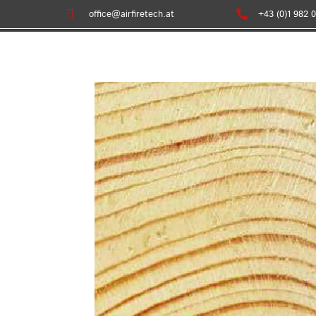

office@airfiretech.at

+43 (0)1 982 0