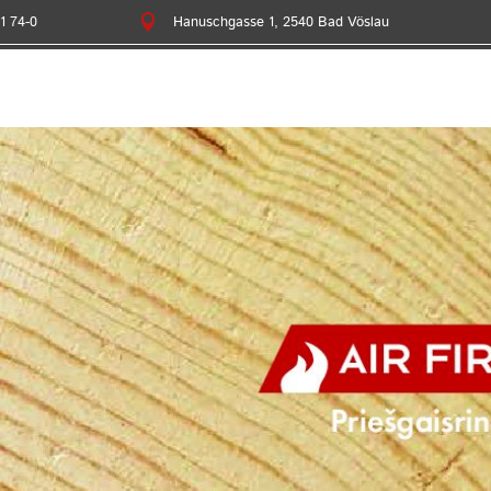
1 74-0

Hanuschgasse 1, 2540 Bad Vöslau