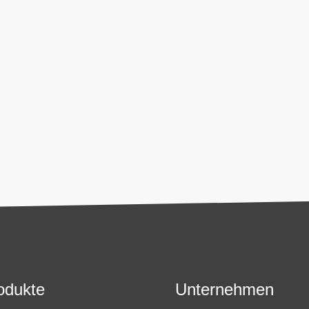
n in diesem Kontaktformular zur Beantwortung meiner Anfrage 
r E-Mail an
office@airfiretech.at
widerrufen werden. Weitere In
Datenschutzerklärung
.
odukte
Unternehmen