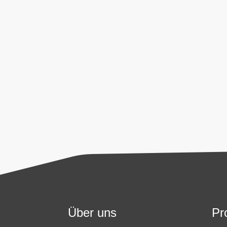
Datenschutz
Ich stimme zu, dass meine Angabe
Diese Einwilligung kann jederzeit pe
Nutzerdaten entnehmen Sie unserer
Senden
Über uns
Pr