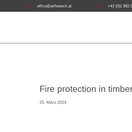


office@airfiretech.at
+43 (0)1 982 
Fire protection in timb
25. März 2024