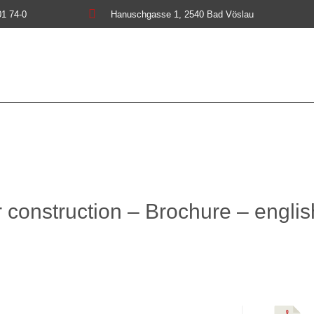

01 74-0
Hanuschgasse 1, 2540 Bad Vöslau
er construction – Brochure – engli