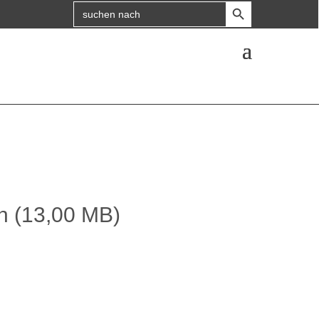
Search Button
Search
for:
sh (13,00 MB)