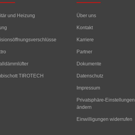
itär und Heizung
Über uns
tung
Kontakt
isionsöffnungsverschlüsse
Karriere
tro
Partner
alldämmlüfter
Dokumente
bischott TIROTECH
Datenschutz
Impressum
Privatsphäre-Einstellungen
ändern
Einwilligungen widerrufen