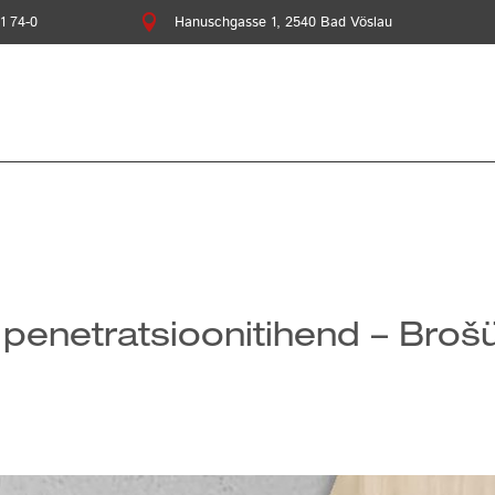
1 74-0

Hanuschgasse 1, 2540 Bad Vöslau
netratsioonitihend – Brošüü