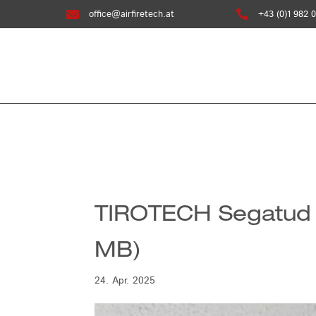

office@airfiretech.at

+43 (0)1 982 0
TIROTECH Segatud pe
MB)
24. Apr. 2025