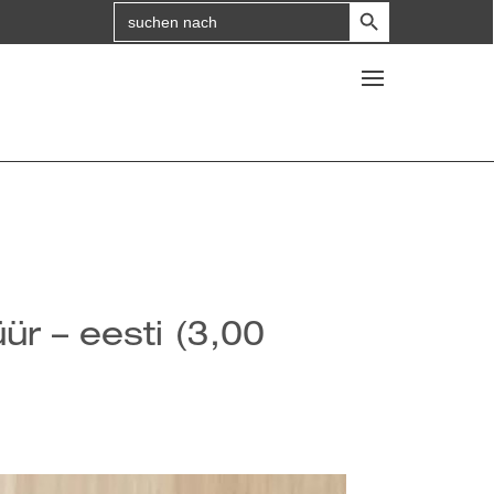
Search Button
Search
for:
r – eesti (3,00