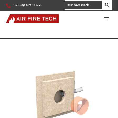
Search
for:

+43 (0)1 982 01 74-0