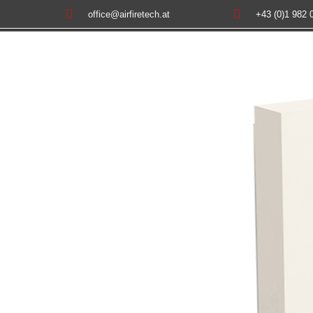


office@airfiretech.at
+43 (0)1 982 