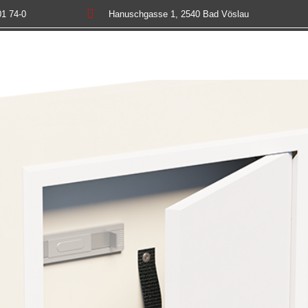

01 74-0
Hanuschgasse 1, 2540 Bad Vöslau