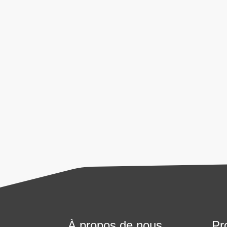
Protection des données
Je consens à ce que les informatio
demande. Ce consentement peut être
des données des utilisateurs, veuille
Envoyer
À propos de nous
Pr