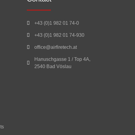

+43 (0)1 982 01 74-0

+43 (0)1 982 01 74-930

office@airfiretech.at
Hanuschgasse 1 / Top 4A,

2540 Bad Vöslau
ts