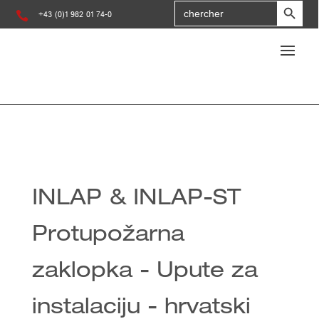
Search
for

+43 (0)1 982 01 74-0
:
INLAP & INLAP-ST
Protupožarna
zaklopka - Upute za
instalaciju - hrvatski