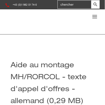
Search
for

+43 (0)1 982 01 74-0
:
Aide au montage
MH/RORCOL - texte
d'appel d'offres -
allemand (0,29 MB)