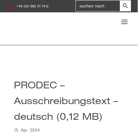
Search
for:

+43 (0)1 982 01 74-0
PRODEC –
Ausschreibungstext –
deutsch (0,12 MB)
15. Apr. 2024