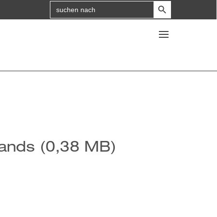
Search Button
Search
for:
lands (0,38 MB)