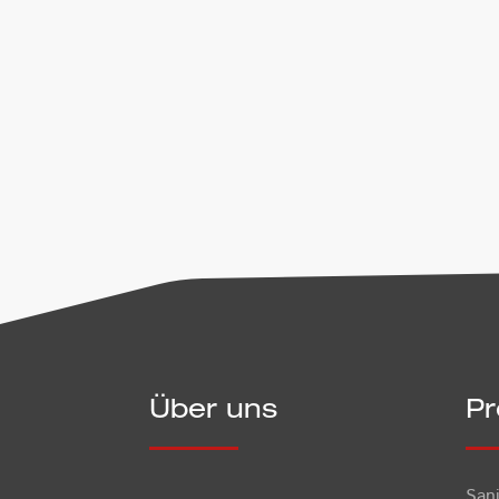
werden. Diese Einwilligung kann jed
Umgang mit Nutzerdaten entnehmen
Senden
Über uns
Pr
San