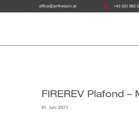

office@airfiretech.at

+43 (0)1 982 0
FIREREV Plafond – 
01. Juni 2023