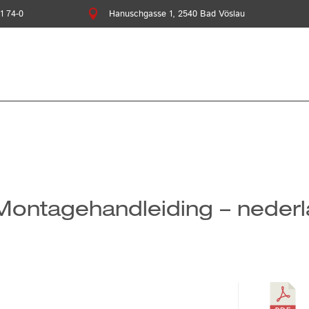
1 74-0

Hanuschgasse 1, 2540 Bad Vöslau
Montagehandleiding – neder