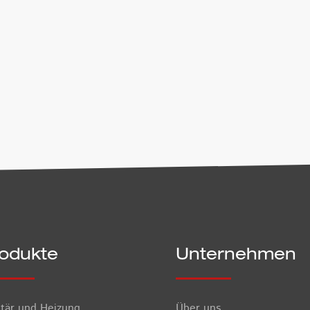
erzeit per E-Mail an
office@airfiretech.at
widerrufen werden. 
 Sie unserer
Datenschutzerklärung
.
odukte
Unternehmen
itär und Heizung
Über uns