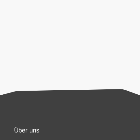
Anfrage erhoben und verarbeitet werden. Diese
Einwilligung kann jederzeit per E-Mail an
office@airfiretech.at
widerrufen werden. Weitere
Informationen zum Umgang mit Nutzerdaten
entnehmen Sie unserer
Datenschutzerklärung
.
Senden
Über uns