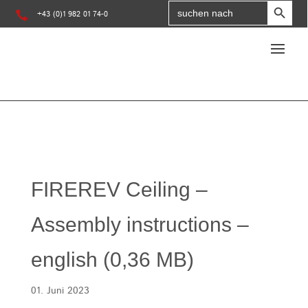
Search
for:

+43 (0)1 982 01 74-0
FIREREV Ceiling –
Assembly instructions –
english (0,36 MB)
01. Juni 2023