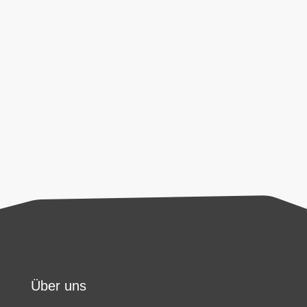
Anfrage erhoben und verarbeitet werden. Diese
Einwilligung kann jederzeit per E-Mail an
office@airfiretech.at
widerrufen werden. Weitere
Informationen zum Umgang mit Nutzerdaten
entnehmen Sie unserer
Datenschutzerklärung
.
Senden
Über uns