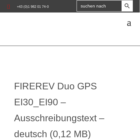
Search

+43 (0)1 982 01 74-0
for:
FIREREV Duo GPS
EI30_EI90 –
Ausschreibungstext –
deutsch (0,12 MB)