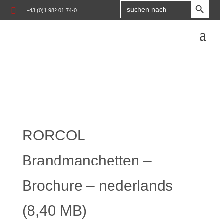
Search

+43 (0)1 982 01 74-0
for:
RORCOL
Brandmanchetten –
Brochure – nederlands
(8,40 MB)