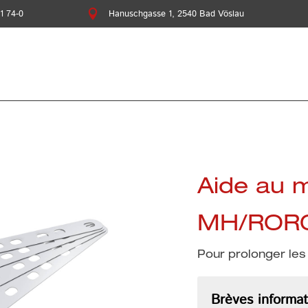
1 74-0

Hanuschgasse 1, 2540 Bad Vöslau
Aide au 
MH/ROR
Pour prolonger les
Brèves informat