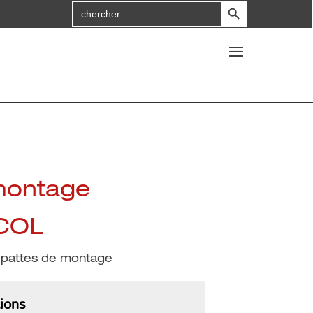
Bouton de recherche
Search
for
:
montage
COL
 pattes de montage
ions