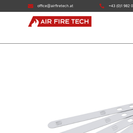

office@airfiretech.at

+43 (0)1 982 0